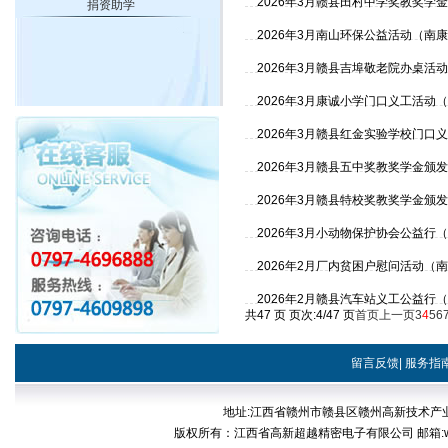
2026年3月赣县田村中学奖教奖学
捐资助学
2026年3月南山环保公益活动（南
2026年3月赣县吉埠敬老院办桌活
2026年3月康诚小学门口义工活动
2026年3月赣县红金实验学校门口
2026年3月赣县五中奖教奖学金颁
2026年3月赣县特校奖教奖学金颁
2026年3月小动物保护协会公益行
2026年2月厂内贫困户慰问活动（
2026年2月赣县汽车站义工公益行
共47 页 页次:4/47 页
首页
上一页
3
4
5
6
留言反馈
|
服务指
地址:江西省赣州市赣县区赣州高新技术产业开发区稀
版权所有：江西省高新超越精密电子有限公司 邮箱:web@cp