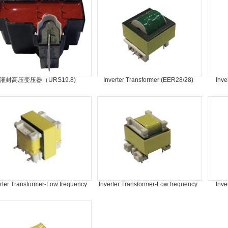
灌封高压变压器（URS19.8)
Inverter Transformer (EER28/28)
Inve
rter Transformer-Low frequency
Inverter Transformer-Low frequency
Inve
(EE24/18)
(EI19/14)