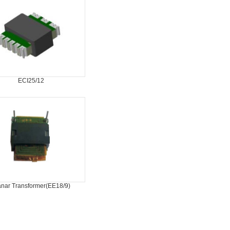
ECI25/12
anar Transformer(EE18/9)