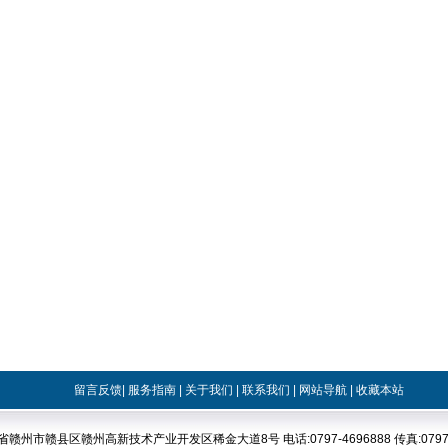
留言反馈
|
服务指南
|
关于我们
|
联系我们
|
网站导航
|
收藏本站
省赣州市赣县区赣州高新技术产业开发区稀金大道8号 电话:0797-4696888 传真:0797-4