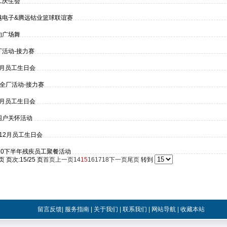
工庆生会
越电子&腾远钴业篮球联谊赛
约广场舞
厂活动-接力赛
4月员工生日会
月全厂活动-接力赛
2月员工生日会
困户关怀活动
-12月员工生日会
020下半年残疾员工聚餐活动
页 页次:15/25 页
首页
上一页
14
15
16
17
18
下一页
尾页
转到
留言反馈
|
服务指南
|
关于我们
|
联系我们
|
网站导航
|
收藏本站