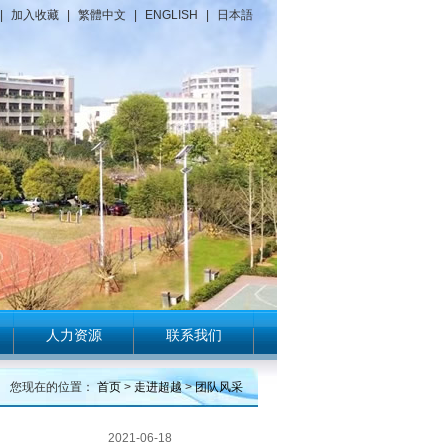
|
加入收藏
|
繁體中文
|
ENGLISH
|
日本語
人力资源
联系我们
您现在的位置：
首页
>
走进超越
>
团队风采
2021-06-18