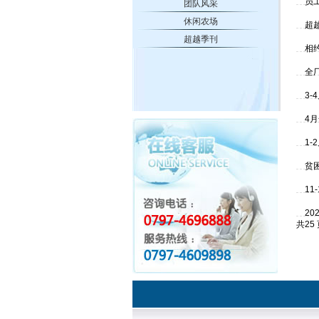
员
团队风采
休闲农场
超
超越季刊
相
全
3-
4
1-
贫
11
2
共25 