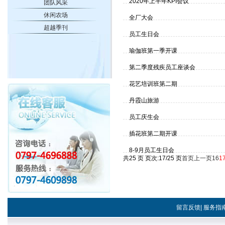
2020年上半年KPI会议
团队风采
休闲农场
全厂大会
超越季刊
员工生日会
瑜伽班第一季开课
第二季度残疾员工座谈会
花艺培训班第二期
丹霞山旅游
员工庆生会
插花班第二期开课
8-9月员工生日会
共25 页 页次:17/25 页
首页
上一页
16
1
留言反馈
|
服务指