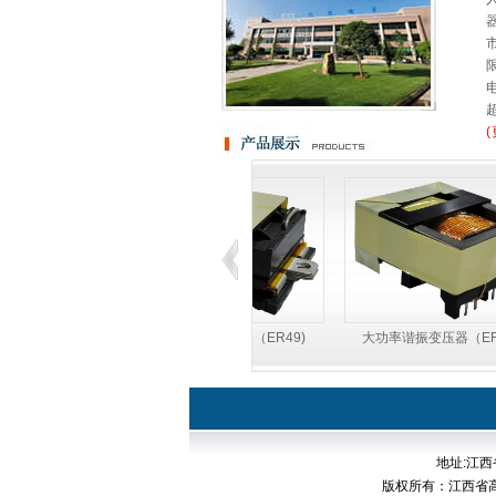
(
（EC107)
大功率谐振变压器（ER49)
大功率谐振变压器（EFD
地址:江西
版权所有：江西省高新超