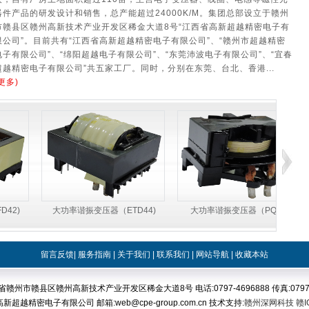
器件产品的研发设计和销售，总产能超过24000K/M。集团总部设立于赣州
市赣县区赣州高新技术产业开发区稀金大道8号“江西省高新超越精密电子有
限公司”。目前共有“江西省高新超越精密电子有限公司”、“赣州市超越精密
电子有限公司”、“绵阳超越电子有限公司”、“东莞沛波电子有限公司”、“宜春
超越精密电子有限公司”共五家工厂。同时，分别在东莞、台北、香港...
更多)
42)
大功率谐振变压器（ETD44)
大功率谐振变压器（PQ40)
留言反馈
|
服务指南
|
关于我们
|
联系我们
|
网站导航
|
收藏本站
省赣州市赣县区赣州高新技术产业开发区稀金大道8号 电话:0797-4696888 传真:0797-4
越精密电子有限公司 邮箱:web@cpe-group.com.cn 技术支持:
赣州深网科技
赣I