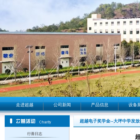
走进超越
公司新闻
产品信息
设备
超越电子奖学金--大坪中学发
行善日志