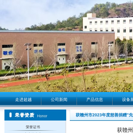
走进超越
公司新闻
产品信息
设备
获赣州市2023年度慈善捐赠”
荣誉证书
获赣州