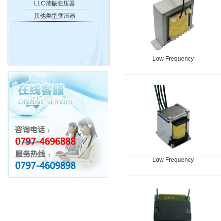
LLC谐振变压器
其他类型变压器
Low Frequency
Transformer(EI66/22.5)
Low Frequency
Transformer(EI28/20)