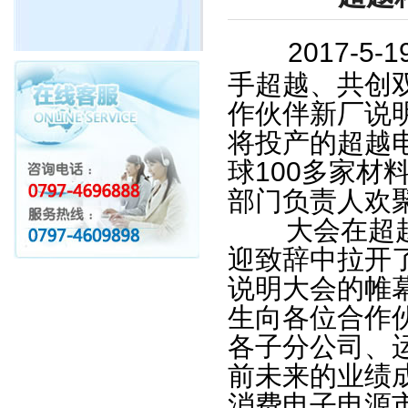
2017-
手超越、共创双
作伙伴新厂说
将投产的超越
球100多家材
部门负责人欢
大会在超越
迎致辞中拉开了
说明大会的帷
生向各位合作
各子分公司、
前未来的业绩
消费电子电源